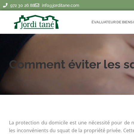
Aller
972 30 26 88
info@jorditane.com
au
contenu
ÉVALUATEUR DE BIENS 
Comment éviter les s
La protection du domicile est une nécessité pour de n
les inconvénients du squat de la propriété privée. Cet