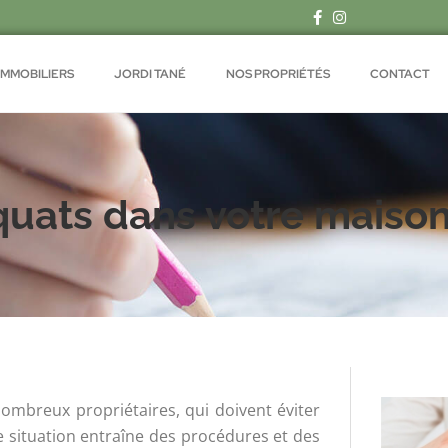
IMMOBILIERS
JORDI TANÉ
NOS PROPRIÉTÉS
CONTACT
quats dans votre maiso
ombreux propriétaires, qui doivent éviter
te situation entraîne des procédures et des