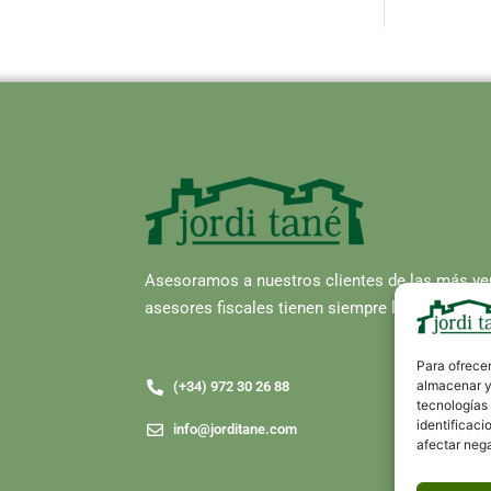
Asesoramos a nuestros clientes de las más ve
asesores fiscales tienen siempre la solución p
Para ofrecer
almacenar y/
(+34) 972 30 26 88
tecnologías
identificaci
info@jorditane.com
afectar nega