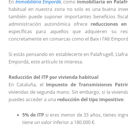
En
Immobiliària Empordà
, como
inmobiliaria en Palafr
habitual en nuestra zona no solo es una buena invers
también puede suponer importantes beneficios fisc
administración autonómica ofrece
reducciones en
específicas para aquellos que adquieren su res
concretamente en comarcas como el Baix i l’Alt Empord
Si estás pensando en establecerte en Palafrugell, Llafr
Empordà, este artículo te interesa.
Reducción del ITP por vivienda habitual
En Cataluña, el
Impuesto de Transmisiones Patrim
viviendas de segunda mano. Sin embargo, si la vivienda
puedes acceder a una
reducción del tipo impositivo
:
5% de ITP
si eres menor de 33 años, tienes ingre
tiene un valor inferior a 180.000 €.