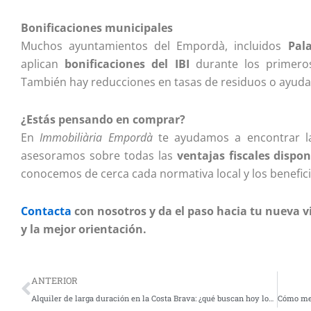
Bonificaciones municipales
Muchos ayuntamientos del Empordà, incluidos
Pal
aplican
bonificaciones del IBI
durante los primeros
También hay reducciones en tasas de residuos o ayudas
¿Estás pensando en comprar?
En
Immobiliària Empordà
te ayudamos a encontrar la 
asesoramos sobre todas las
ventajas fiscales dispon
conocemos de cerca cada normativa local y los benefici
Contacta
con nosotros y da el paso hacia tu nueva 
y la mejor orientación.
Prev
ANTERIOR
Alquiler de larga duración en la Costa Brava: ¿qué buscan hoy los inquilinos?